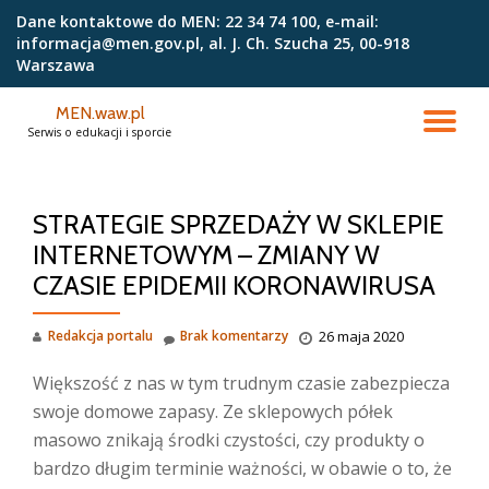
Dane kontaktowe do MEN:
22 34 74 100, e-mail:
informacja@men.gov.pl, al. J. Ch. Szucha 25, 00-918
Przejdź
Warszawa
do
treści
MEN.waw.pl
PR
Serwis o edukacji i sporcie
NA
STRATEGIE SPRZEDAŻY W SKLEPIE
INTERNETOWYM – ZMIANY W
CZASIE EPIDEMII KORONAWIRUSA
Redakcja portalu
Brak komentarzy
26 maja 2020
Większość z nas w tym trudnym czasie zabezpiecza
swoje domowe zapasy. Ze sklepowych półek
masowo znikają środki czystości, czy produkty o
bardzo długim terminie ważności, w obawie o to, że