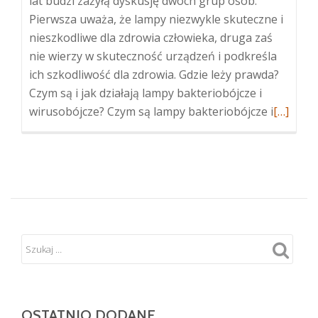
lat budzi zażyłą dyskusję dwóch grup osób.
Pierwsza uważa, że lampy niezwykle skuteczne i
nieszkodliwe dla zdrowia człowieka, druga zaś
nie wierzy w skuteczność urządzeń i podkreśla
ich szkodliwość dla zdrowia. Gdzie leży prawda?
Czym są i jak działają lampy bakteriobójcze i
Więcej
wirusobójcze? Czym są lampy bakteriobójcze i
[…]
oLampy
bakterio
–
jak
działają
i
czy
są
szkodliw
OSTATNIO DODANE