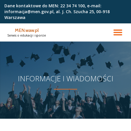
Dane kontaktowe do MEN:
22 34 74 100, e-mail:
informacja@men.gov.pl, al. J. Ch. Szucha 25, 00-918
Przejdź
Warszawa
do
treści
MEN.waw.pl
PR
Serwis o edukacji i sporcie
NA
INFORMACJE I WIADOMOŚCI